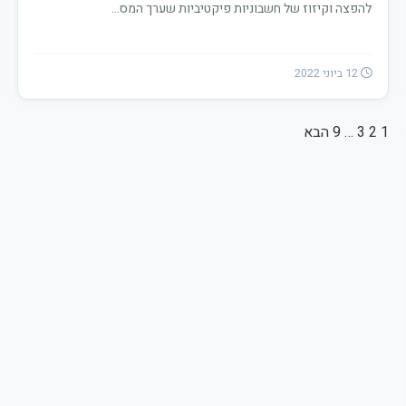
להפצה וקיזוז של חשבוניות פיקטיביות שערך המס…
12 ביוני 2022
1
2
3
…
9
Posts
הבא
pagination