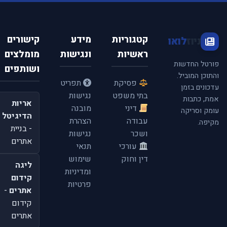
pagination
קטגוריות
מידע
קישורים
ניוז
לואו
ראשיות
ונגישות
מומלצים
פורטל החדשות
ושותפים
והתוכן המוביל.
פסיקת
תפריט
עדכונים בזמן
בתי משפט
נגישות
אמת, כתבות
אריות
דיני
מובנה
עומק וסריקה
הדיגיטל
עבודה
הצהרת
מקיפה.
- בניית
ושכר
נגישות
אתרים
עורכי
תנאי
דין וחוק
שימוש
ליגה
ומדיניות
קידום
פרטיות
אתרים
-
קידום
אתרים