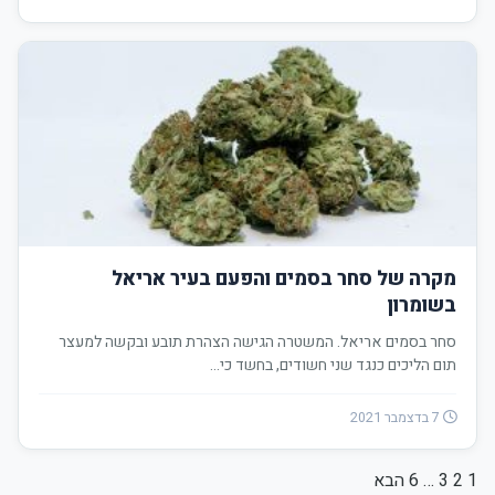
מקרה של סחר בסמים והפעם בעיר אריאל
בשומרון
סחר בסמים אריאל. המשטרה הגישה הצהרת תובע ובקשה למעצר
תום הליכים כנגד שני חשודים, בחשד כי…
7 בדצמבר 2021
1
2
3
…
6
Posts
הבא