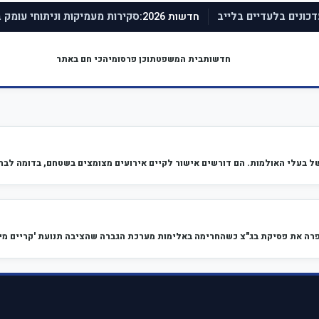
חדשות 2026:
דכונים בלעדיים בלייב
סקירות מעמיקות וניתוחי עומק
חדשות
בית המשפט
תוכן פרסומי
הכי חם באתר
של בעלי האולמות. הם דורשים אישור לקיים אירועים מצומצים בשטחם, בדומה לב
ה את פסיקת בג"צ כשהחרימה באלימות מערכת הגברה שהציבה תנועת 'קריים מיני