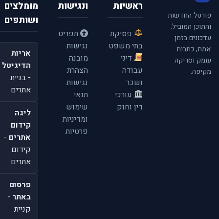
ראשיות
ונגישות
מומלצים
פורטל החדשות
ושותפים
והתוכן המוביל.
פסיקת
תפריט
עדכונים בזמן
בתי משפט
נגישות
אמת, כתבות
אריות
דיני
מובנה
עומק וסריקה
הדיגיטל
עבודה
הצהרת
מקיפה.
- בניית
ושכר
נגישות
אתרים
עורכי
תנאי
דין וחוק
שימוש
ליגה
ומדיניות
קידום
פרטיות
אתרים
-
קידום
אתרים
פרסום
באתר
-
קניית