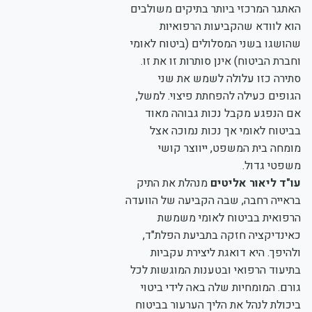
האתגר המרכזי ביותר בתיקים משולבים
הוא לוודא שהקביעות הרפואיות
שהושגו בשני המסלולים (ביטוח לאומי
וחברת הביטוח) אינן סותרות זו את זו.
סתירה כזו עלולה לשמש את שני
הגופים כעילה להפחתת פיצוי. למשל,
אם הנפגע מקבל נכות גבוהה מאוד
בביטוח לאומי אך נכות נמוכה אצל
מומחה בית המשפט, ייווצר קושי
משפטי גדול.
עו"ד ליאור אליטים
מנהלת את התיק
בראייה רחבה, שבה הקביעה של הוועדה
הרפואית בביטוח לאומי משמשת
כאינדיקציה חזקה בתביעת הפלת"ד,
ולהיפך. היא דואגת ליצירת עקביות
בתיעוד הרפואי ובטענות המוגשות לכל
גורם. המומחיות שלה באה לידי ביטוי
ביכולת לנהל את הליך הערעור בביטוח