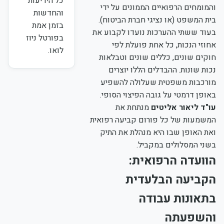
כל הידיעות
והמומחים הרפואיים הממונים על ידי
והחדשות
בית המשפט (או נציגי חברת הביטוח).
בזמן אמת
בעוד ששתי ההערכות נועדו לקבוע את
בפורטל ניוז
אחוזי הנכות, כל אחת פועלת לפי
לואו.
חוקים שונים, כללים שונים וטבלאות
נכות שונות. ההבדלים הללו יוצרים
מורכבות משפטית שעלולה להשפיע
באופן דרמטי על גובה הפיצוי הסופי.
עו"ד ליאור אליטים
מנתחת את
המשמעות של כל פורום קביעה רפואית
ואת האופן שבו היא מנהלת את התיק
בשני המסלולים במקביל.
הוועדה הרפואית:
הקביעה הבלעדית
בתאונות עבודה
והשפעתה